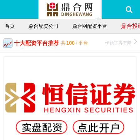
鼎合投
首页
鼎合配资公司
鼎合网配资平台
十大配资平台推荐
恒信证券官网
共
100
+平台