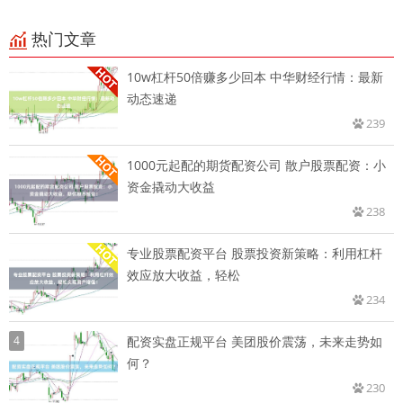
热门文章
10w杠杆50倍赚多少回本 中华财经行情：最新
动态速递
239
1000元起配的期货配资公司 散户股票配资：小
资金撬动大收益
238
专业股票配资平台 股票投资新策略：利用杠杆
效应放大收益，轻松
234
4
配资实盘正规平台 美团股价震荡，未来走势如
何？
230