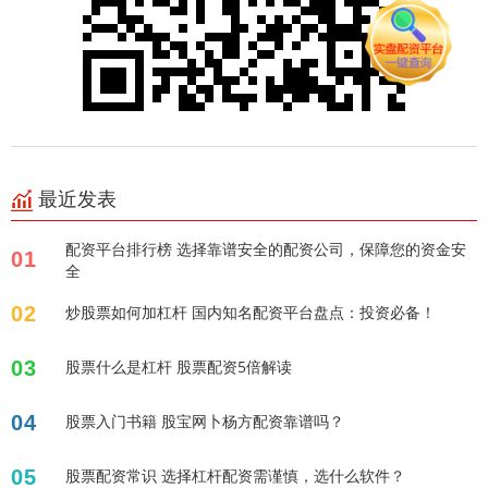
最近发表
配资平台排行榜 选择靠谱安全的配资公司，保障您的资金安
01
全
02
炒股票如何加杠杆 国内知名配资平台盘点：投资必备！
03
股票什么是杠杆 股票配资5倍解读
04
股票入门书籍 股宝网卜杨方配资靠谱吗？
05
股票配资常识 选择杠杆配资需谨慎，选什么软件？