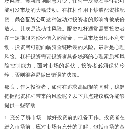
场风险。金融市场瞬息万变，任何一次突发事件都可
能引发市场的大幅波动。在杠杆作用下炒股配资找配
鼎合配资公司
资，
这种波动对投资者的影响将被成倍
放大。其次是流动性风险。配资杠杆通常需要投资者
在一定期限内偿还借入的资金，一旦市场出现不利变
动，投资者可能面临资金链断裂的风险。最后是心理
风险。杠杆投资需要投资者具备较高的心理素质和风
险控制能力，面对市场的起伏，投资者必须保持冷
静，否则很容易做出错误的决策。
那么，作为投资者，如何在追求高回报的同时，稳健
把握配资杠杆带来的风险呢？以下几点建议或许能够
提供一些帮助：
1. 充分了解市场，做好投资前的准备工作。投资者在
进入市场前，应对市场有充分的了解，包括市场的基