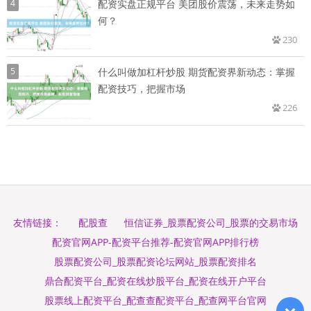
4
配资实盘正规平台 美团股价震荡，未来走势如
何？
230
5
什么叫做加杠杆炒股 期货配资界新动态：掌握
配资技巧，把握市场
226
配股查
恒信证券_股票配资公司_股票的交易市场
友情链接：
配资官网APP-配资平台推荐-配资官网APP排行榜
股票配资公司_股票配资论坛网站_股票配资排名
鼎合配资平台_配资在线炒股平台_配资在线开户平台
股票线上配资平台_配查查配资平台_配查网平台官网