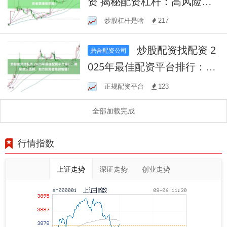
资 揭秘配资杠杆：高风险高
回报，投资者需谨慎把握！
炒股杠杆是啥
217
炒股配资找配资 2
鼎合配资公司
025年最佳配资平台排行：揭
秘顶尖选择，助力投资者稳
正规配资平台
123
健增值！
全部加载完成
行情指数
上证走势
深证走势
创业走势