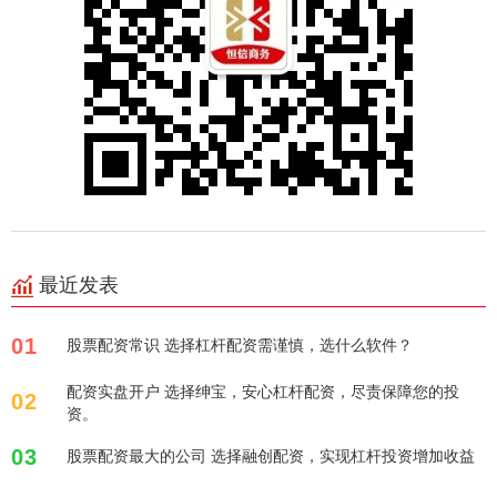
最近发表
01
股票配资常识 选择杠杆配资需谨慎，选什么软件？
配资实盘开户 选择绅宝，安心杠杆配资，尽责保障您的投
02
资。
03
股票配资最大的公司 选择融创配资，实现杠杆投资增加收益