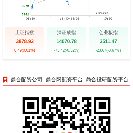
上证指数
深证成指
创业板指
3878.92
14070.78
3511.47
0.49
(0.01%)
-73.42
(-0.52%)
-23.67
(-0.67%)
鼎合配资公司_鼎合网配资平台_鼎合投研配资平台